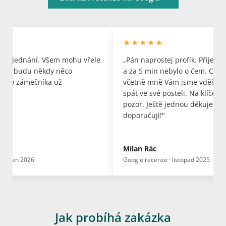
★★★★★
up a jednání. Všem mohu vřele
„Pán naprostej profík. Přijel 
okud budu někdy něco
a za 5 min nebylo o čem. Celá
iného zámečníka už
včetně mně Vám jsme vděční
spát ve své posteli. Na klíče u
pozor. Ještě jednou děkujeme 
doporučuji!"
vá
Milan Rác
· leden 2026
Google recenze · listopad 2025
Jak probíhá zakázka