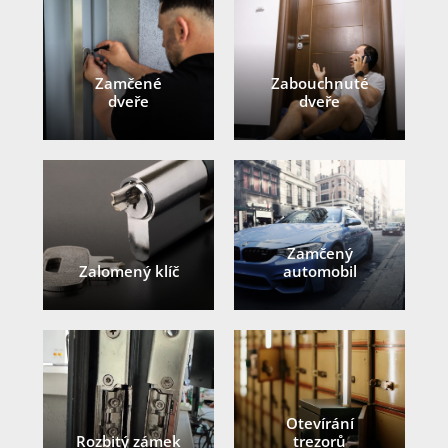
Zamčené
Zabouchnuté
dveře
dveře
Zamčený
Zalomený klíč
automobil
Otevírání
Rozbitý zámek
trezorů