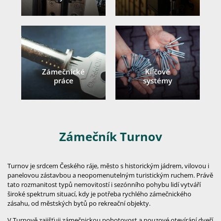
Zámečnické
Klíčové
práce
systémy
Zámečník Turnov
Turnov je srdcem Českého ráje, město s historickým jádrem, vilovou i
panelovou zástavbou a neopomenutelným turistickým ruchem. Právě
tato rozmanitost typů nemovitostí i sezónního pohybu lidí vytváří
široké spektrum situací, kdy je potřeba rychlého zámečnického
zásahu, od městských bytů po rekreační objekty.
V Turnově zajišťuji zámečnickou pohotovost a nouzové otevírání dveří