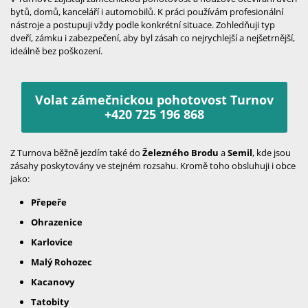
bytů, domů, kanceláří i automobilů. K práci používám profesionální
nástroje a postupuji vždy podle konkrétní situace. Zohledňuji typ
dveří, zámku i zabezpečení, aby byl zásah co nejrychlejší a nejšetrnější,
ideálně bez poškození.
Volat zámečnickou pohotovost Turnov
+420 725 196 868
Z Turnova běžně jezdím také do
Železného Brodu
a
Semil
, kde jsou
zásahy poskytovány ve stejném rozsahu. Kromě toho obsluhuji i obce
jako:
Přepeře
Ohrazenice
Karlovice
Malý Rohozec
Kacanovy
Tatobity