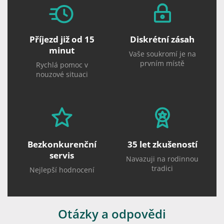
Příjezd již od 15
Diskrétní zásah
minut
Vaše soukromí je na
prvním místě
Rychlá pomoc v
nouzové situaci
Bezkonkurenční
35 let zkušeností
servis
Navazuji na rodinnou
tradici
Nejlepší hodnocení
Otázky a odpovědi