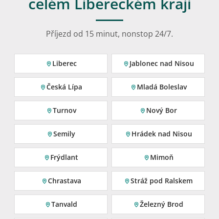
celém Libereckém kraji
Příjezd od 15 minut, nonstop 24/7.
Liberec
Jablonec nad Nisou
Česká Lípa
Mladá Boleslav
Turnov
Nový Bor
Semily
Hrádek nad Nisou
Frýdlant
Mimoň
Chrastava
Stráž pod Ralskem
Tanvald
Železný Brod